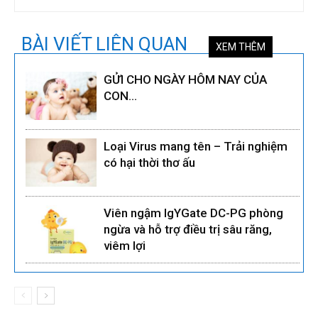
BÀI VIẾT LIÊN QUAN
XEM THÊM
GỬI CHO NGÀY HÔM NAY CỦA
CON…
Loại Virus mang tên – Trải nghiệm
có hại thời thơ ấu
Viên ngậm IgYGate DC-PG phòng
ngừa và hỗ trợ điều trị sâu răng,
viêm lợi