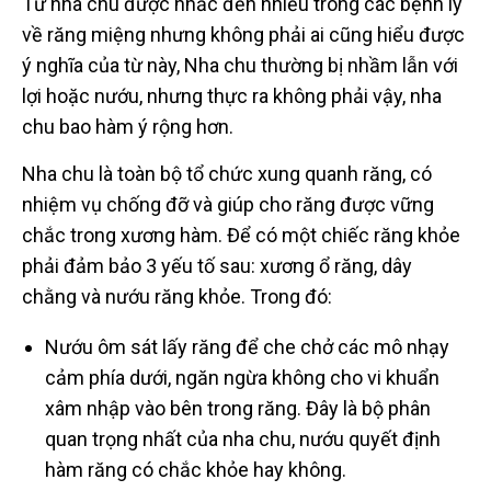
Từ nha chu được nhắc đến nhiều trong các bệnh lý
về răng miệng nhưng không phải ai cũng hiểu được
ý nghĩa của từ này, Nha chu thường bị nhầm lẫn với
lợi hoặc nướu, nhưng thực ra không phải vậy, nha
chu bao hàm ý rộng hơn.
Nha chu là toàn bộ tổ chức xung quanh răng, có
nhiệm vụ chống đỡ và giúp cho răng được vững
chắc trong xương hàm. Để có một chiếc răng khỏe
phải đảm bảo 3 yếu tố sau: xương ổ răng, dây
chằng và nướu răng khỏe. Trong đó:
Nướu ôm sát lấy răng để che chở các mô nhạy
cảm phía dưới, ngăn ngừa không cho vi khuẩn
xâm nhập vào bên trong răng. Đây là bộ phân
quan trọng nhất của nha chu, nướu quyết định
hàm răng có chắc khỏe hay không.