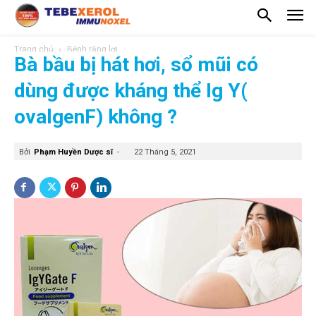
Trang chủ
Bệnh răng lợi
Bà bầu bị hát hơi, sổ mũi có
dùng được kháng thể Ig Y(
ovalgenF) không ?
Bởi
Phạm Huyền Dược sĩ
-
22 Tháng 5, 2021