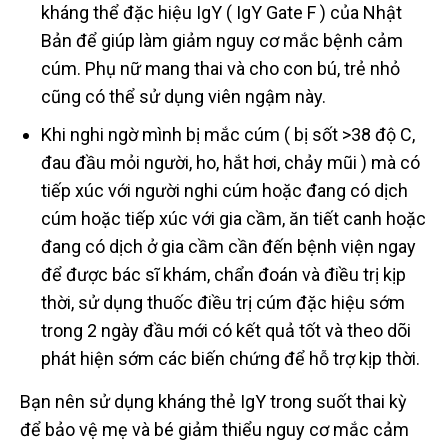
kháng thể đặc hiệu IgY ( IgY Gate F ) của Nhật
Bản để giúp làm giảm nguy cơ mắc bệnh cảm
cúm. Phụ nữ mang thai và cho con bú, trẻ nhỏ
cũng có thể sử dụng viên ngậm này.
Khi nghi ngờ mình bị mắc cúm ( bị sốt >38 độ C,
đau đầu mỏi người, ho, hắt hơi, chảy mũi ) mà có
tiếp xúc với người nghi cúm hoặc đang có dịch
cúm hoặc tiếp xúc với gia cầm, ăn tiết canh hoặc
đang có dịch ở gia cầm cần đến bệnh viện ngay
để được bác sĩ khám, chẩn đoán và điều trị kịp
thời, sử dụng thuốc điều trị cúm đặc hiệu sớm
trong 2 ngày đầu mới có kết quả tốt và theo dõi
phát hiện sớm các biến chứng để hỗ trợ kịp thời.
Bạn nên sử dụng kháng thẻ IgY trong suốt thai kỳ
để bảo vệ mẹ và bé giảm thiểu nguy cơ mắc cảm