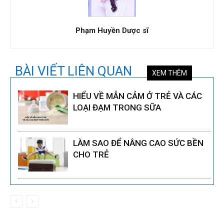
Phạm Huyền Dược sĩ
BÀI VIẾT LIÊN QUAN
XEM THÊM
HIỂU VỀ MẪN CẢM Ở TRẺ VÀ CÁC
LOẠI ĐẠM TRONG SỮA
LÀM SAO ĐỂ NÂNG CAO SỨC BỀN
CHO TRẺ