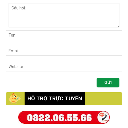
HỖ TRỢ TRỰC TUYẾN