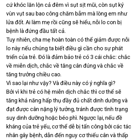
cứ khóc lăn lộn cả đêm vì sụt sịt mũi, còn sụt ký
vùn vụt sau bao công chăm bẵm mà lòng em như
lửa đốt. Ai làm mẹ rồi cũng sẽ hiểu, nỗi lo con bị
bệnh là đứng đầu tất cả.
Tuy nhiên, cha mẹ hoàn toàn có thể giảm được nỗi
lo này nếu chúng ta biết điều gì cần cho sự phát
triển của trẻ. Đó là đảm bảo trẻ có 3 cái chắc: chắc
về miễn dịch, chắc về tăng cân đúng và chắc về
tăng trưởng chiều cao.
Vì sao lại như vậy? Và điều này có ý nghĩa gì?
Bởi vì khi trẻ có hệ miễn dịch chắc thì cơ thể sẽ
tăng khả năng hấp thụ đầy đủ chất dinh dưỡng và
đạt được cân nặng lý tưởng, tránh được tình trạng
suy dinh dưỡng hoặc béo phì. Ngược lại, nếu đề
kháng của trẻ yếu, cơ thể dễ bị tấn công bởi các tác
nhân gây bệnh, dẫn đến nguy cơ thiếu cân và thấp