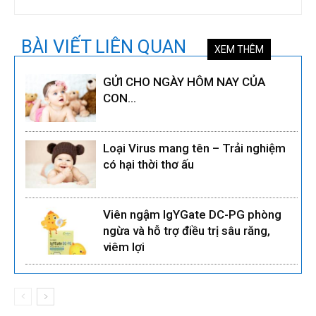
BÀI VIẾT LIÊN QUAN
XEM THÊM
GỬI CHO NGÀY HÔM NAY CỦA
CON…
Loại Virus mang tên – Trải nghiệm
có hại thời thơ ấu
Viên ngậm IgYGate DC-PG phòng
ngừa và hỗ trợ điều trị sâu răng,
viêm lợi