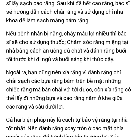
sĩ lấy sạch cao răng. Sau khi đã hết cao răng, bác sĩ
sẽ hướng dẫn cách chải răng và sử dụng chỉ nha
khoa để làm sạch mảng bám răng.
Nếu bệnh nhân bị nặng, chảy máu lợi nhiều thì bác
sĩ sẽ cho sử dụng thuốc; Chăm sóc răng miệng tại
nhà bằng cách ăn uống đủ chất và đánh răng buổi
tối trước khi đi ngủ và buổi sáng khi thức dậy.
Ngoài ra, bạn cũng nên xỉa răng vì đánh răng chỉ
chải sạch các bựa răng bám trên bề mặt những
chiếc răng mà bàn chải với tới được, còn xỉa răng có
thể lấy đi những bựa và cao răng nằm ở khe giữa
các răng và sâu dưới lợi.
Cả hai biện pháp này là cách tự bảo vệ răng tại nhà
tốt nhất. Nên đánh răng xoay tròn ở các mặt phía
ngoài của răng để tránh làm tổn thương lợi; Súc