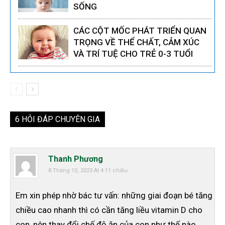
SỐNG
CÁC CỘT MỐC PHÁT TRIỂN QUAN
TRỌNG VỀ THỂ CHẤT, CẢM XÚC
VÀ TRÍ TUỆ CHO TRẺ 0-3 TUỔI
6 HỎI ĐÁP CHUYÊN GIA
Thanh Phương
8 Tháng 10, 2023 At 4:11 chiều
Em xin phép nhờ bác tư vấn: những giai đoạn bé tăng
chiều cao nhanh thì có cần tăng liều vitamin D cho
con, nên thay đổi chế độ ăn của con như thế nào