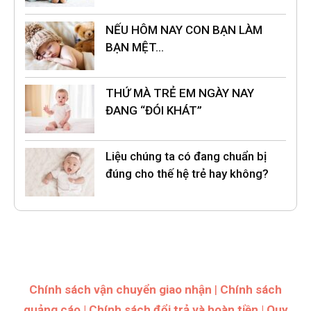
NẾU HÔM NAY CON BẠN LÀM
BẠN MỆT…
THỨ MÀ TRẺ EM NGÀY NAY
ĐANG “ĐÓI KHÁT”
Liệu chúng ta có đang chuẩn bị
đúng cho thế hệ trẻ hay không?
Chính sách vận chuyển giao nhận
|
Chính sách
quảng cáo
|
Chính sách đổi trả và hoàn tiền
|
Quy