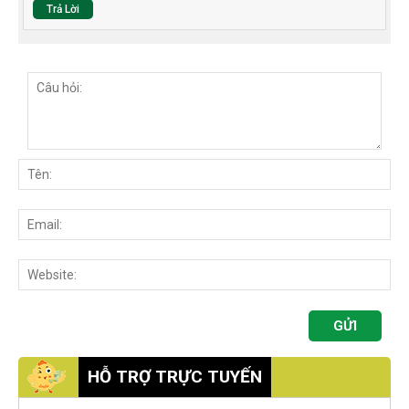
Trả Lời
HỖ TRỢ TRỰC TUYẾN