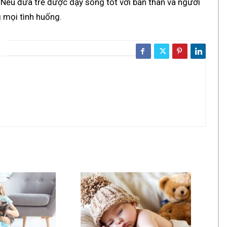
. Nếu đứa trẻ được dạy sống tốt với bản thân và người
g mọi tình huống.