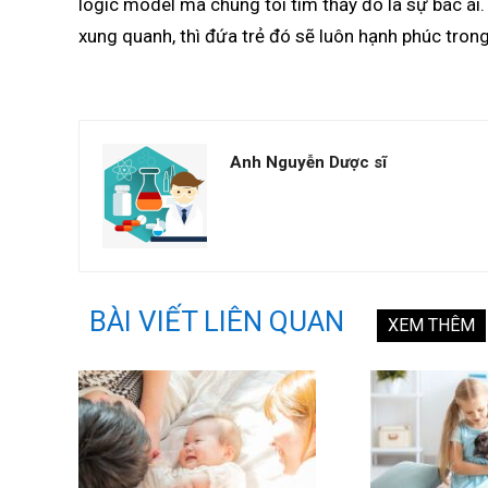
logic model mà chúng tôi tìm thấy đó là sự bác ái
xung quanh, thì đứa trẻ đó sẽ luôn hạnh phúc tron
Anh Nguyễn Dược sĩ
BÀI VIẾT LIÊN QUAN
XEM THÊM