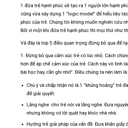
1 đứa trẻ hạnh phúc sẽ tạo ra 1 người lớn hạnh phúc
cũng vừa xây dựng 1 “logic model” để hiểu liệu 
phúc của trẻ. Chúng tôi không muốn nghiên cứu n
Bởi vì một khi đứa trẻ hạnh phúc thì mọi thứ như 
Và đây là top 5 điều quan trọng đừng bỏ qua để tạ
1. Đừng bỏ qua cảm xúc trẻ có lúc nhỏ. Cách chúng
hơn để áp chế cảm xúc của trẻ. Cách này vô tình l
bài học hay, cần ghi nhớ”. Điều chúng ta nên làm là
Chú ý và chấp nhận nó là 1 “khủng hoảng” trẻ đ
để giải quyết.
Lắng nghe: cho trẻ nói và lắng nghe. Đưa nguyên 
nhưng không có lời quát hay khóc nhè nhè.
Hướng trẻ giải pháp của vấn đề: Đưa khăn giấy đ