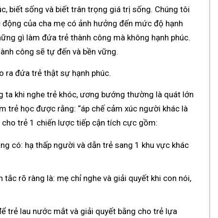
, biết sống và biết trân trọng giá trị sống. Chúng tôi
tác động của cha mẹ có ảnh hưởng đến mức độ hạnh
hững gì làm đứa trẻ thành công mà không hạnh phúc.
thành công sẽ tự đến và bền vững.
o ra đứa trẻ thật sự hạnh phúc.
 ta khi nghe trẻ khóc, ương bướng thường là quát lớn
àm trẻ học được rằng: “áp chế cảm xúc người khác là
: cho trẻ 1 chiến lược tiếp cận tích cực gồm:
ang có: hạ thấp người và dẫn trẻ sang 1 khu vực khác
tắc rõ ràng là: mẹ chỉ nghe và giải quyết khi con nói,
ể trẻ lau nước mắt và giải quyết bằng cho trẻ lựa