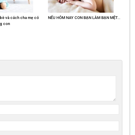
 bè và cách cha mẹ có
NẾU HÔM NAY CON BẠN LÀM BẠN MỆT…
ng con