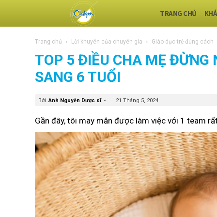
TRANG CHỦ
KHÁ
Trang chủ
Lời khuyên của chuyên gia
Giáo dục trẻ đúng cách
TOP 5 ĐIỀU CHA MẸ ĐỪNG 
SANG 6 TUỔI
Bởi
Anh Nguyễn Dược sĩ
-
21 Tháng 5, 2024
Gần đây, tôi may mắn được làm việc với 1 team rất