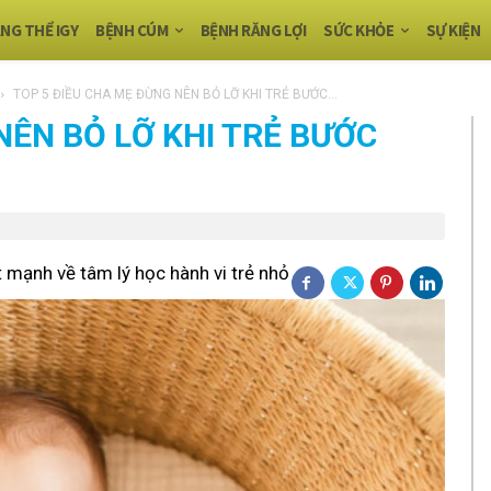
NG THỂ IGY
BỆNH CÚM
BỆNH RĂNG LỢI
SỨC KHỎE
SỰ KIỆN
TOP 5 ĐIỀU CHA MẸ ĐỪNG NÊN BỎ LỠ KHI TRẺ BƯỚC...
NÊN BỎ LỠ KHI TRẺ BƯỚC
 mạnh về tâm lý học hành vi trẻ nhỏ