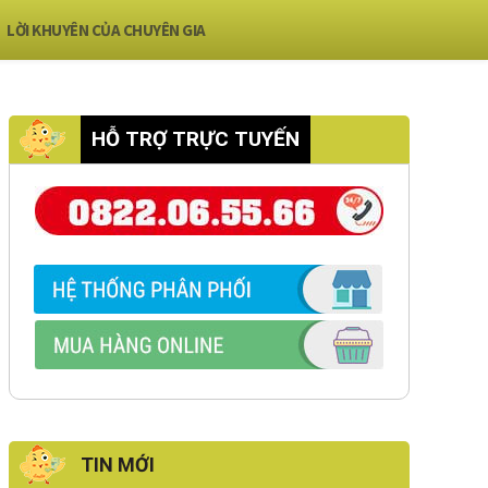
LỜI KHUYÊN CỦA CHUYÊN GIA
HỖ TRỢ TRỰC TUYẾN
TIN MỚI