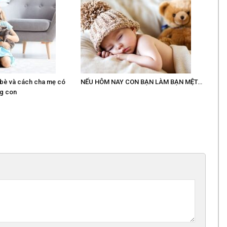
 bè và cách cha mẹ có
NẾU HÔM NAY CON BẠN LÀM BẠN MỆT…
ng con