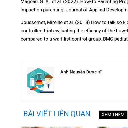
Mageau, G. A., et al. (2022). How-to Parenting Pro
impact on parenting. Journal of Applied Developm
Joussemet, Mireille et al. (2018) How to talk so kid
controlled trial evaluating the efficacy of the how
compared to a wait-list control group. BMC pediatr
Anh Nguyễn Dược sĩ
BÀI VIẾT LIÊN QUAN
XEM THÊM