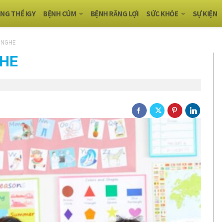
NG THỂ IGY
BỆNH CÚM
BỆNH RĂNG LỢI
SỨC KHỎE
SỰ KIỆN
 NGHE
GHE