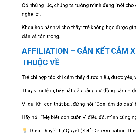
Có những lúc, chúng ta tưởng mình đang “nói cho c
nghe lời.
Khoa học hành vi cho thấy: trẻ không học được gì 
dẫn và tôn trọng.
AFFILIATION – GẮN KẾT CẢM 
THUỘC VỀ
Trẻ chỉ hợp tác khi cảm thấy được hiểu, được yêu,
Thay vì ra lệnh, hãy bắt đầu bằng sự đồng cảm – đó
Ví dụ: Khi con thất bại, đừng nói “Con làm dở quá” 
Hãy nói: “Mẹ biết con buồn vì điều đó, mình cùng n
Theo Thuyết Tự Quyết (Self-Determination Theor