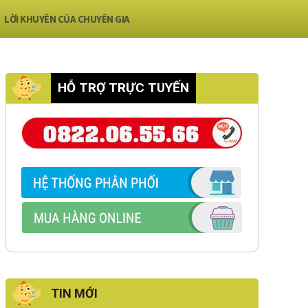
LỜI KHUYÊN CỦA CHUYÊN GIA
HỖ TRỢ TRỰC TUYẾN
TIN MỚI