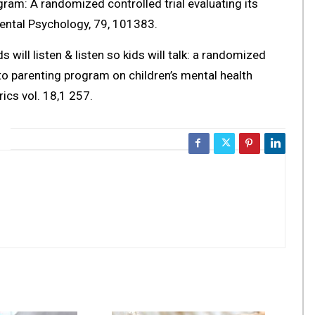
gram: A randomized controlled trial evaluating its
ental Psychology, 79, 101383.
s will listen & listen so kids will talk: a randomized
-to parenting program on children’s mental health
ics vol. 18,1 257.