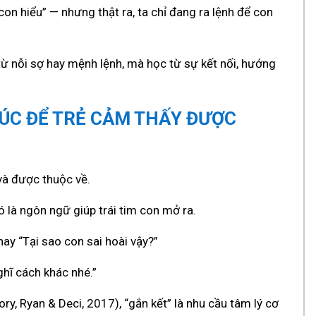
on hiểu” — nhưng thật ra, ta chỉ đang ra lệnh để con
từ nỗi sợ hay mệnh lệnh, mà học từ sự kết nối, hướng
XÚC ĐỂ TRẺ CẢM THẤY ĐƯỢC
 và được thuộc về.
 là ngôn ngữ giúp trái tim con mở ra.
hay “Tại sao con sai hoài vậy?”
ghĩ cách khác nhé.”
y, Ryan & Deci, 2017), “gắn kết” là nhu cầu tâm lý cơ