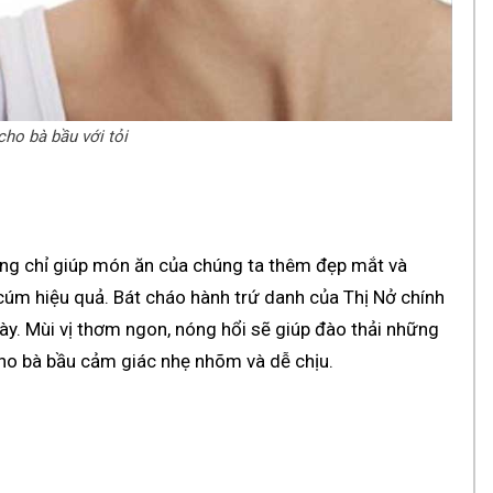
ho bà bầu với tỏi
không chỉ giúp món ăn của chúng ta thêm đẹp mắt và
m hiệu quả. Bát cháo hành trứ danh của Thị Nở chính
ày. Mùi vị thơm ngon, nóng hổi sẽ giúp đào thải những
ho bà bầu cảm giác nhẹ nhõm và dễ chịu.