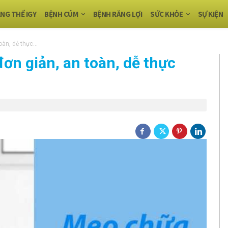
NG THỂ IGY
BỆNH CÚM
BỆNH RĂNG LỢI
SỨC KHỎE
SỰ KIỆN
àn, dễ thực...
n giản, an toàn, dễ thực