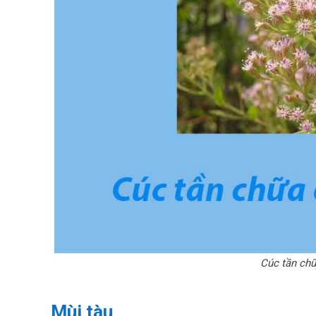
Cúc tần ch
Mùi tàu