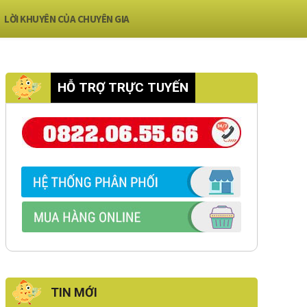
LỜI KHUYÊN CỦA CHUYÊN GIA
HỖ TRỢ TRỰC TUYẾN
TIN MỚI