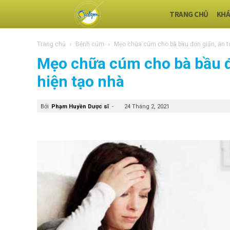
TRANG CHỦ
KHÁ
Trang chủ
Bệnh cúm
Mẹo chữa cúm cho bà bầu đơn giản, an to
Mẹo chữa cúm cho bà bầu đơ
hiện tạo nhà
Bởi
Phạm Huyền Dược sĩ
-
24 Tháng 2, 2021