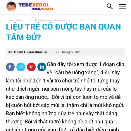
Trang chủ
Lời khuyên của chuyên gia
Giáo dục trẻ đúng cách
LIỆU TRẺ CÓ ĐƯỢC BẠN QUAN
TÂM ĐỦ?
Bởi
Phạm Huyền Dược sĩ
-
27 Tháng 6, 2023
Gần đây tôi xem được 1 đoạn clip
về “cậu bé uống xăng”, điều này
làm tôi nhớ đến 1 vài trò chơi trẻ nhỏ tôi từng thấy
như thích ngửi mùi sơn móng tay, hay mùi của lọ
keo dán ống nước… Bởi vì trẻ con luôn tò mò và dễ
bị cuốn hút bởi các mùi lạ, thậm chí là mùi khó ngửi.
Bạn biết không những đứa trẻ như vậy thật đáng
thương. Bởi vì thật ra trẻ không hề biết hậu quả
nghiêm trọng của vấn đề? Trẻ đâu biết điều mình