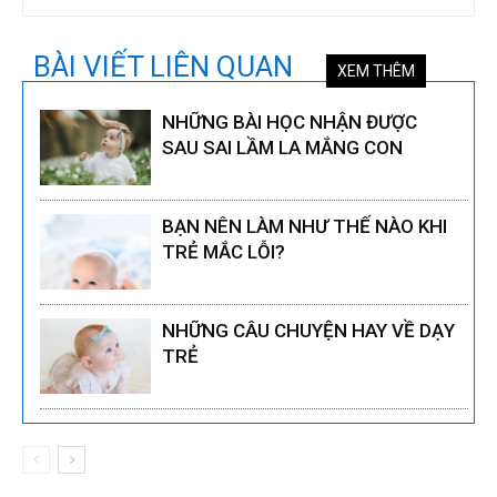
BÀI VIẾT LIÊN QUAN
XEM THÊM
NHỮNG BÀI HỌC NHẬN ĐƯỢC
SAU SAI LẦM LA MẮNG CON
BẠN NÊN LÀM NHƯ THẾ NÀO KHI
TRẺ MẮC LỖI?
NHỮNG CÂU CHUYỆN HAY VỀ DẠY
TRẺ