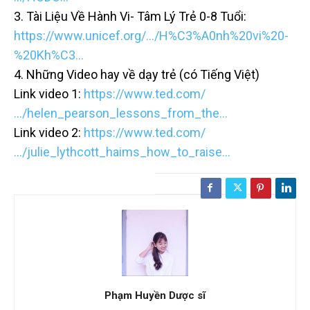
3. Tài Liệu Về Hành Vi- Tâm Lý Trẻ 0-8 Tuổi:
https://www.unicef.org/…/H%C3%A0nh%20vi%20-
%20Kh%C3…
4. Những Video hay về dạy trẻ (có Tiếng Việt)
Link video 1:
https://www.ted.com/
…/helen_pearson_lessons_from_the…
Link video 2:
https://www.ted.com/
…/julie_lythcott_haims_how_to_raise…
Phạm Huyền Dược sĩ