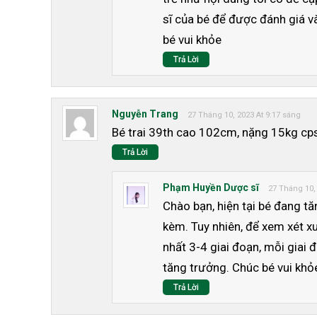
sĩ của bé để được đánh giá và
bé vui khỏe
Trả Lời
Nguyễn Trang
27 Tháng 10, 2023 At 9:17 sáng
Bé trai 39th cao 102cm, nặng 15kg cps
Trả Lời
Phạm Huyền Dược sĩ
27 Tháng 10,
Chào bạn, hiện tại bé đang tă
kèm. Tuy nhiên, để xem xét xu
nhất 3-4 giai đoạn, mỗi giai
tăng trưởng. Chúc bé vui khỏ
Trả Lời