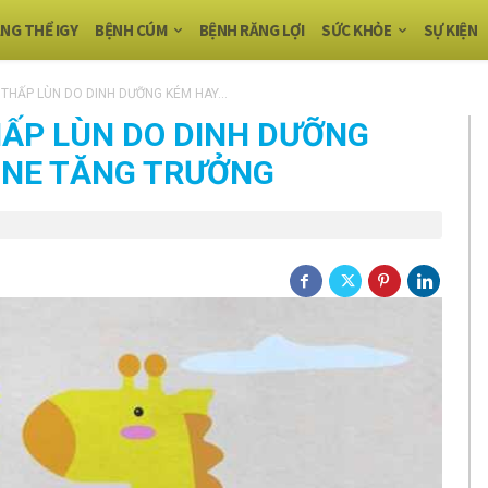
NG THỂ IGY
BỆNH CÚM
BỆNH RĂNG LỢI
SỨC KHỎE
SỰ KIỆN
THẤP LÙN DO DINH DƯỠNG KÉM HAY...
HẤP LÙN DO DINH DƯỠNG
ONE TĂNG TRƯỞNG