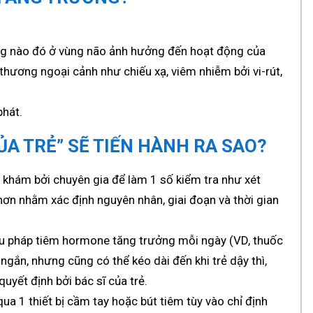
ơng nào đó ở vùng não ảnh hưởng đến hoạt động của
thương ngoại cảnh như chiếu xạ, viêm nhiễm bởi vi-rút,
phát.
CỦA TRẺ” SẼ TIẾN HÀNH RA SAO?
m khám bởi chuyên gia để làm 1 số kiểm tra như xét
ơn nhằm xác định nguyên nhân, giai đoạn và thời gian
ệu pháp tiêm hormone tăng trưởng mỗi ngày (VD, thuốc
 ngắn, nhưng cũng có thể kéo dài đến khi trẻ dậy thì,
uyết định bởi bác sĩ của trẻ.
ua 1 thiết bị cầm tay hoặc bút tiêm tùy vào chỉ định