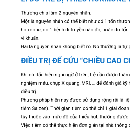
Thường chia làm 2 nguyên nhân.
Một là nguyên nhân có thể biết như có 1 tổn thư
hormone, do 1 bệnh di truyền nào đó, hoặc do tổn 
vi khuẩn.
Hai là nguyên nhân không biết rõ. Nó thường là tự 
ĐIỀU TRỊ ĐỂ CỨU “CHIỀU CAO 
Khi có dấu hiệu nghi ngờ ở trên, trẻ cần được thă
nghiệm máu, chụp X quang, MRI, … để đánh giá kỹ h
điều trị.
Phương pháp hiện nay được sử dụng rộng rãi là li
tiêm Saizen). Thời gian tiêm có thể chỉ 1 giai đoạn
tùy thuộc vào mức độ của thiếu hụt, thường được q
Việc tiêm có thể thực hiện đơn giản tại nhà thông q