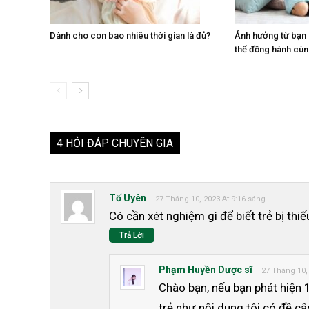
Dành cho con bao nhiêu thời gian là đủ?
Ảnh hưởng từ bạn
thể đồng hành cù
4 HỎI ĐÁP CHUYÊN GIA
Tố Uyên
27 Tháng 10, 2023 At 9:16 sáng
Có cần xét nghiệm gì để biết trẻ bị th
Trả Lời
Phạm Huyền Dược sĩ
27 Tháng 10,
Chào bạn, nếu bạn phát hiện 
trẻ như nội dung tôi có đề cậ