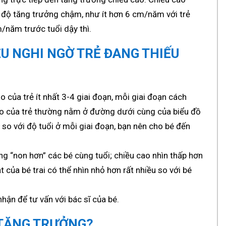
c độ tăng trưởng chậm, như ít hơn 6 cm/năm với trẻ
m/năm trước tuổi dậy thì.
U NGHI NGỜ TRẺ ĐANG THIẾU
o của trẻ ít nhất 3-4 giai đoạn, mỗi giai đoạn cách
ao của trẻ thường nằm ở đường dưới cùng của biểu đồ
so với độ tuổi ở mỗi giai đoạn, bạn nên cho bé đến
ng “non hơn” các bé cùng tuổi; chiều cao nhìn thấp hơn
t của bé trai có thể nhìn nhỏ hơn rất nhiều so với bé
nhận để tư vấn với bác sĩ của bé.
 TĂNG TRƯỞNG?