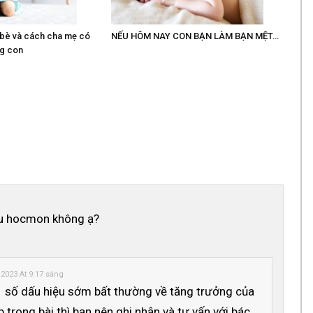
 bè và cách cha mẹ có
NẾU HÔM NAY CON BẠN LÀM BẠN MỆT…
ng con
iếu hocmon không ạ?
 2023 At 9:17 sáng
1 số dấu hiệu sớm bất thường về tăng trưởng của
p trong bài thì bạn nên ghi nhận và tư vấn với bác