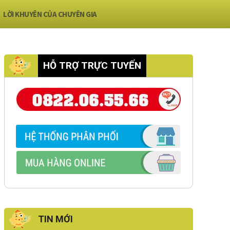
LỜI KHUYÊN CỦA CHUYÊN GIA
HỖ TRỢ TRỰC TUYẾN
TIN MỚI