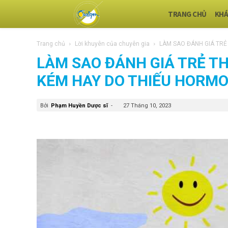
TRANG CHỦ
KHÁ
Trang chủ
Lời khuyên của chuyên gia
LÀM SAO ĐÁNH GIÁ TRẺ 
LÀM SAO ĐÁNH GIÁ TRẺ T
KÉM HAY DO THIẾU HORM
Bởi
Phạm Huyền Dược sĩ
-
27 Tháng 10, 2023