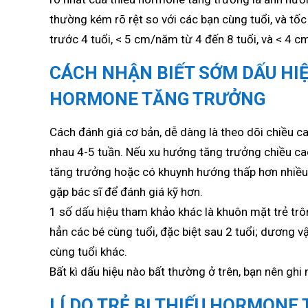
thường kém rõ rệt so với các bạn cùng tuổi, và tố
trước 4 tuổi, < 5 cm/năm từ 4 đến 8 tuổi, và < 4 c
CÁCH NHẬN BIẾT SỚM DẤU HIỆ
HORMONE TĂNG TRƯỞNG
Cách đánh giá cơ bản, dễ dàng là theo dõi chiều ca
nhau 4-5 tuần. Nếu xu hướng tăng trưởng chiều c
tăng trưởng hoặc có khuynh hướng thấp hơn nhiều 
gặp bác sĩ để đánh giá kỹ hơn.
1 số dấu hiệu tham khảo khác là khuôn mặt trẻ trô
hẳn các bé cùng tuổi, đặc biệt sau 2 tuổi; dương vậ
cùng tuổi khác.
Bất kì dấu hiệu nào bất thường ở trên, bạn nên ghi 
LÍ DO TRẺ BỊ THIẾU HORMONE