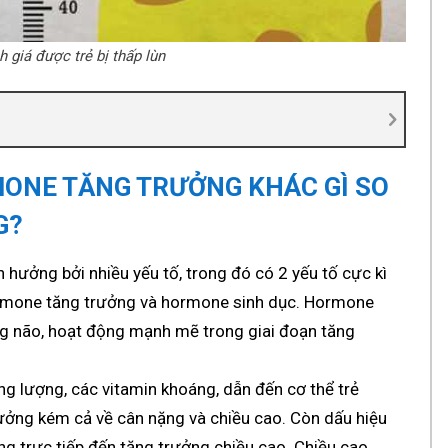
 giá được trẻ bị thấp lùn
MONE TĂNG TRƯỞNG KHÁC GÌ SO
G?
h hưởng bởi nhiều yếu tố, trong đó có 2 yếu tố cực kì
rmone tăng trưởng và hormone sinh dục. Hormone
ong não, hoạt động mạnh mẽ trong giai đoạn tăng
g lượng, các vitamin khoáng, dẫn đến cơ thể trẻ
rưởng kém cả về cân nặng và chiều cao. Còn dấu hiệu
g trực tiếp đến tăng trưởng chiều cao. Chiều cao