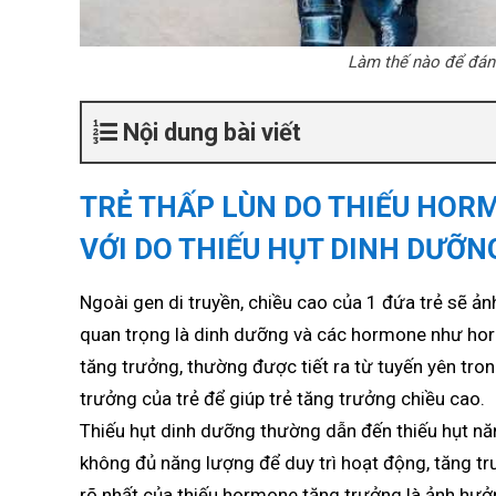
Làm thế nào để đánh
Nội dung bài viết
TRẺ THẤP LÙN DO THIẾU HOR
VỚI DO THIẾU HỤT DINH DƯỠN
Ngoài gen di truyền, chiều cao của 1 đứa trẻ sẽ ản
quan trọng là dinh dưỡng và các hormone như ho
tăng trưởng, thường được tiết ra từ tuyến yên tr
trưởng của trẻ để giúp trẻ tăng trưởng chiều cao.
Thiếu hụt dinh dưỡng thường dẫn đến thiếu hụt năn
không đủ năng lượng để duy trì hoạt động, tăng t
rõ nhất của thiếu hormone tăng trưởng là ảnh hưởn