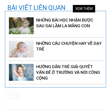
BÀI VIẾT LIÊN QUAN
XEM THÊM
NHỮNG BÀI HỌC NHẬN ĐƯỢC
SAU SAI LẦM LA MẮNG CON
NHỮNG CÂU CHUYỆN HAY VỀ DẠY
TRẺ
HƯỚNG DẪN TRẺ GIẢI QUYẾT
VẤN ĐỂ Ở TRƯỜNG VÀ NƠI CÔNG
CỘNG