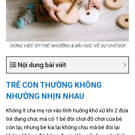
DỪNG VIỆC ÉP TRẺ NHƯỜNG & BÀI HỌC VỀ SỰ CHỜ ĐỢI
Nội dung bài viết
TRẺ CON THƯỜNG KHÔNG
NHƯỜNG NHỊN NHAU
Không ít cha mẹ rơi vào tình huống khó xử khi 2 đứa
trẻ đang chơi, mà có 1 bé đòi chơi đồ chơi của bé
còn lại, nhưng bé kia lại không chịu mà bé đòi lại