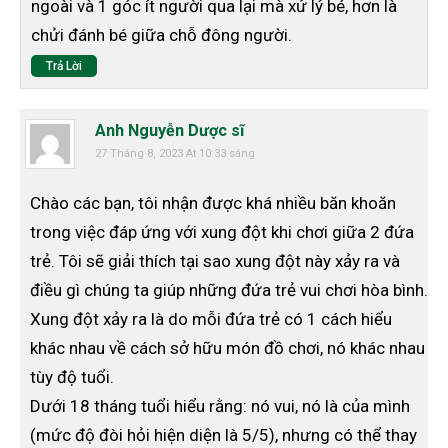
ngoài và 1 góc ít người qua lại mà xử lý bé, hơn là
chửi đánh bé giữa chỗ đông người.
Trả Lời
Anh Nguyễn Dược sĩ
27 Tháng 8, 2023 At 10:33 sáng
Chào các bạn, tôi nhận được khá nhiều băn khoăn
trong việc đáp ứng với xung đột khi chơi giữa 2 đứa
trẻ. Tôi sẽ giải thích tại sao xung đột này xảy ra và
điều gì chúng ta giúp những đứa trẻ vui chơi hòa bình.
Xung đột xảy ra là do mỗi đứa trẻ có 1 cách hiểu
khác nhau về cách sở hữu món đồ chơi, nó khác nhau
tùy độ tuổi.
Dưới 18 tháng tuổi hiểu rằng: nó vui, nó là của mình
(mức độ đòi hỏi hiện diện là 5/5), nhưng có thể thay