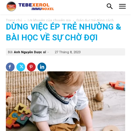
Trang chủ
Lời khuyên của chuyên gia
Giáo dục trẻ đúng cách
DỪNG VIỆC ÉP TRẺ NHƯỜNG &
BÀI HỌC VỀ SỰ CHỜ ĐỢI
Bởi
Anh Nguyễn Dược sĩ
-
27 Tháng 8, 2023