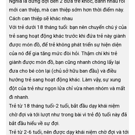
Nghĩa là đừng đợi đến 2 đứa trẻ khóc, đánh nhau rồi
mới can thiệp, mà can thiệp sớm hơn thời điểm này.
Cách can thiệp sẽ khác nhau
Với trẻ dưới 18 tháng tuổi: bạn nên chuyển chú ý của
trẻ sang hoạt động khác trước khi đứa trẻ này giành
được món đồ, để trẻ không phát triển sự hiện diện
của nó để gia tăng mức đòi hỏi. Thậm chí khi trẻ
giành được món đồ, bạn cũng nhanh chóng lấy lại
đưa cho bé còn lại (chủ sở hữu ban đầu) và điều
hướng trẻ sang hoạt động khác. Làm vậy, sự xung
đột của trẻ như ngọn lửa chỉ vừa nhen nhóm và mất
đi nhanh.
Trẻ từ 18 tháng tuổi-2 tuổi, bắt đầu dạy khái niệm
chờ đợi và tới lượt như trong bài vì trẻ độ tuổi này đã
bắt đầu hiểu về sự đợi.
Trẻ từ 2-6 tuổi, nên được dạy khái niệm chờ đợi và tới