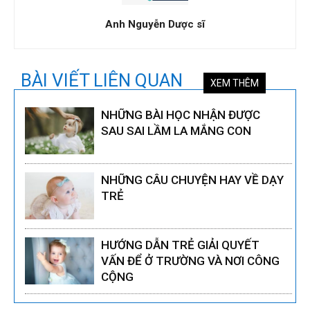
Anh Nguyễn Dược sĩ
BÀI VIẾT LIÊN QUAN
XEM THÊM
NHỮNG BÀI HỌC NHẬN ĐƯỢC
SAU SAI LẦM LA MẮNG CON
NHỮNG CÂU CHUYỆN HAY VỀ DẠY
TRẺ
HƯỚNG DẪN TRẺ GIẢI QUYẾT
VẤN ĐỂ Ở TRƯỜNG VÀ NƠI CÔNG
CỘNG