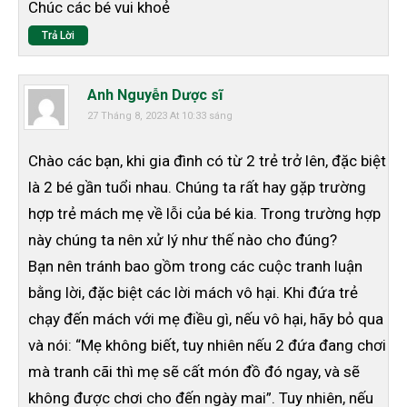
Chúc các bé vui khoẻ
Trả Lời
Anh Nguyễn Dược sĩ
27 Tháng 8, 2023 At 10:33 sáng
Chào các bạn, khi gia đình có từ 2 trẻ trở lên, đặc biệt
là 2 bé gần tuổi nhau. Chúng ta rất hay gặp trường
hợp trẻ mách mẹ về lỗi của bé kia. Trong trường hợp
này chúng ta nên xử lý như thế nào cho đúng?
Bạn nên tránh bao gồm trong các cuộc tranh luận
bằng lời, đặc biệt các lời mách vô hại. Khi đứa trẻ
chạy đến mách với mẹ điều gì, nếu vô hại, hãy bỏ qua
và nói: “Mẹ không biết, tuy nhiên nếu 2 đứa đang chơi
mà tranh cãi thì mẹ sẽ cất món đồ đó ngay, và sẽ
không được chơi cho đến ngày mai”. Tuy nhiên, nếu