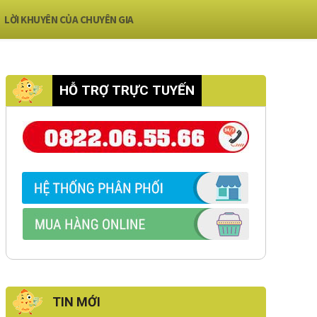
LỜI KHUYÊN CỦA CHUYÊN GIA
HỖ TRỢ TRỰC TUYẾN
TIN MỚI