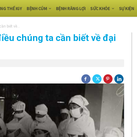
NG THỂ IGY
BỆNH CÚM
BỆNH RĂNG LỢI
SỨC KHỎE
SỰ KIỆN
ần biết về...
iều chúng ta cần biết về đại