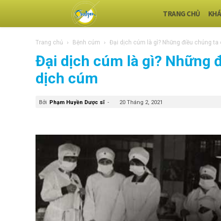
TRANG CHỦ
KHÁ
Trang chủ
Bệnh cúm
Đại dịch cúm là gì? Những điều chúng ta c
Đại dịch cúm là gì? Những đ
dịch cúm
Bởi
Phạm Huyền Dược sĩ
-
20 Tháng 2, 2021