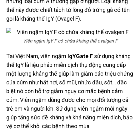
những loại cúm A thường gặp ở người. Loại kháng
thể này được chiết tách từ lòng đỏ trứng gà có tên
gọi là kháng thể IgY (Ovagel F).
Viên ngậm IgY F có chứa kháng thể ovalgen F
Tại Việt Nam, viên ngậm
IgYGate F
sử dụng kháng
thể IgY là liệu pháp miễn dịch thụ động cung cấp
một lượng kháng thể giúp làm giảm các triệu chứng
của cúm như hắt hơi, sổ mũi, nhức đầu, sốt… đặc
biệt nó còn hỗ trợ giảm nguy cơ mắc bệnh cảm
cúm. Viên ngậm dùng được cho mọi đối tượng cả
trẻ em và người lớn. Sử dụng viên ngậm mỗi ngày
giúp tăng sức đề kháng và khả năng miễn dịch, bảo
vệ cơ thể khỏi các bệnh theo mùa.