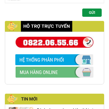
HỖ TRỢ TRỰC TUYẾN
TIN MỚI