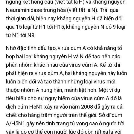
ngưng kết hồng cầu (viết tắt là H) và kháng nguyên
Neuraminidase trung hòa (viết tắt là N). Trải qua
thời gian dài, hiện nay kháng nguyên H đã biến đổi
qua 15 loại từ H1 tới H15, kháng nguyên N có 9 loại
từ N1 tới N9.
Nhờ đặc tính cấu tạo, virus cúm A có khả năng tổ
hợp hai loại kháng nguyên H và N để tạo nên các
phân nhóm khác nhau của virus cúm A. Kể từ khi
phát hiện ra virus cúm A, hai kháng nguyên này luôn
luôn biến đổi và tạo thành những loại virus mới
thuộc nhóm A hung hãn, mãnh liệt hơn. Một ví dụ
tiêu biểu cho sự nguy hiểm của virus cúm A đó là
dịch cúm H5N1 xảy ra vào năm 2008 đã gây ra cái
chết cho hàng trăm người trên thế giới. Sở dĩ cúm
A/H5N1 gây nên tình trạng tử vong cao ở người tới
vậy là do cơ thể con người lúc đó còn rất xa lạ với