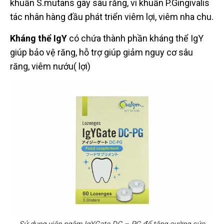
khuẩn S.mutans gây sâu răng, vi khuẩn P.Gingivalis
tác nhân hàng đầu phát triển viêm lợi, viêm nha chu.
Kháng thể IgY
có chứa thành phần kháng thể IgY
giúp bảo vệ răng, hỗ trợ giúp giảm nguy cơ sâu
răng, viêm nướu( lợi)
Sử dụng viên ngậm IgYGate DC – PG để tăng cường sức