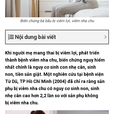
Biến chứng bà bầu bị viêm lợi, viêm nha chu
Nội dung bài viết
Khi ng
ườ
i m
ẹ
mang thai b
ị
viêm lợi, phát tri
ể
n
thành b
ệ
nh viêm nha chu, bi
ế
n ch
ứ
ng nguy hi
ể
m
nh
ấ
t chính là nguy c
ơ
sinh con nh
ẹ
cân, sinh
non, ti
ề
n s
ả
n gi
ậ
t. M
ộ
t nghiên c
ứ
u t
ạ
i b
ệ
nh vi
ệ
n
T
ừ
Dũ, TP H
ồ
Chí Minh (2004) đã ch
ỉ
ra r
ằ
ng s
ả
n
ph
ụ
b
ị
viêm nha chu có nguy c
ơ
sinh non, sinh
nh
ẹ
cân cao h
ơ
n 2,2 l
ầ
n so v
ớ
i s
ả
n ph
ụ
không
b
ị
viêm nha chu.