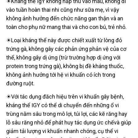
☀Kháng thể IgY không hấp thu vào máu, không đi
vào tuần hoàn thai nhi cũng như sữa mẹ, vì vậy
không ảnh hưởng đến chức năng gan thận và an
toàn cho phụ nữ mang thai và cho con bú, trẻ nhỏ.
☀Loại kháng thể này được chiết xuất từ lòng đỏ
trứng gà, không gây các phản ứng phản vệ của cơ
thể, không gây dị ứng (trừ trường hợp dị ứng với
protein trong trứng gà), không bị đề kháng thuốc,
không ảnh hưởng tới hệ vi khuẩn có ích trong
đường ruột.
☀Với tác dụng đăch hiệu trên vi khuẩn gây bệnh,
kháng thể IGY có thể di chuyển đến những ổ vi
trùng nằm sâu trong mô lợi, túi lợi, các kẽ răng hay
lỗ sâu răng nhỏ để phát huy tác dụng ức chếvà giúp
giảm tải lượng vi khuẩn nhanh chóng, cụ thể vi