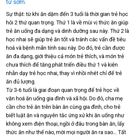
từ sớm.
Sự thật: từ khi ăn dặm đến 3 tuổi là thời gian trẻ học
hỏi 2 thứ quan trọng. Thứ 1 là về mùi vị thức ăn giúp
trẻ ăn uống đa dạng và dinh dưỡng sau này. Thứ 2 là
học nhai sẽ giúp trẻ ăn tốt và tránh các vấn đề tiêu
hoá và bệnh mãn tính sau này. Do đó, trẻ cần được
ăn đa dạng, giới thiệu cả món trẻ thích, và món trẻ
chưa thích để tăng phát triển điều thứ 1 và kiên
nhẫn dạy trẻ học nhai, thay vì nhồi nhét chỉ để trẻ
ăn đủ lượng.
Từ 3-6 tuổi là giai đoạn quan trọng để trẻ học về
văn hoá ăn uống gia đình và xã hội. Do đó, cha mẹ
cần cho trẻ ăn trên bàn ăn cùng gia đình, cho trẻ
biết luật ăn và nguyên tắc ứng xử khi ăn uống như
không xem điện thoại, ngồi ở đâu trong bàn ăn, lấy
thức ăn như thế nào, mời mọi người ăn ra sao… Tất