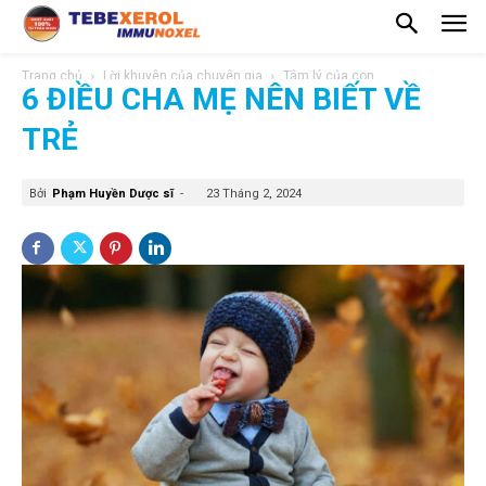
Trang chủ
Lời khuyên của chuyên gia
Tâm lý của con
6 ĐIỀU CHA MẸ NÊN BIẾT VỀ
TRẺ
Bởi
Phạm Huyền Dược sĩ
-
23 Tháng 2, 2024