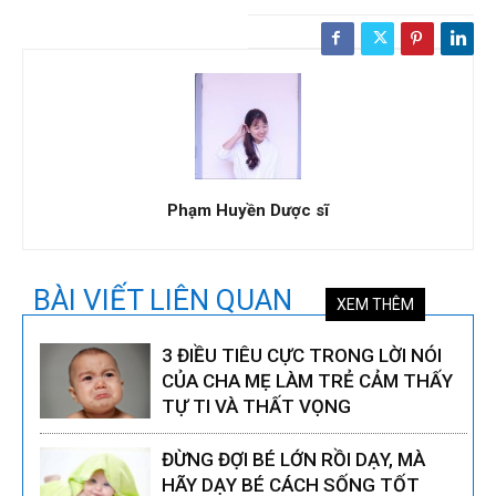
Phạm Huyền Dược sĩ
BÀI VIẾT LIÊN QUAN
XEM THÊM
3 ĐIỀU TIÊU CỰC TRONG LỜI NÓI
CỦA CHA MẸ LÀM TRẺ CẢM THẤY
TỰ TI VÀ THẤT VỌNG
ĐỪNG ĐỢI BÉ LỚN RỒI DẠY, MÀ
HÃY DẠY BÉ CÁCH SỐNG TỐT