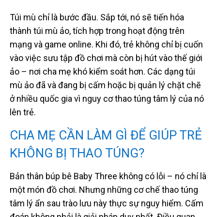
Túi mù chỉ là bước đầu. Sắp tới, nó sẽ tiến hóa
thành túi mù ảo, tích hợp trong hoạt động trên
mạng và game online. Khi đó, trẻ không chỉ bị cuốn
vào việc sưu tập đồ chơi mà còn bị hút vào thế giới
ảo – nơi cha mẹ khó kiểm soát hơn. Các dạng túi
mù ảo đã và đang bị cấm hoặc bị quản lý chặt chẽ
ở nhiều quốc gia vì nguy cơ thao túng tâm lý của nó
lên trẻ.
CHA MẸ CẦN LÀM GÌ ĐỂ GIÚP TRẺ
KHÔNG BỊ THAO TÚNG?
Bản thân búp bê Baby Three không có lỗi – nó chỉ là
một món đồ chơi. Nhưng những cơ chế thao túng
tâm lý ẩn sau trào lưu này thực sự nguy hiểm. Cấm
đoán không phải là giải pháp duy nhất. Điều quan