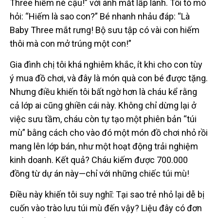
Three hiếm nè cậu!” với ánh mắt lấp lánh. Tôi tò mò
hỏi: “Hiếm là sao con?” Bé nhanh nhảu đáp: “Là
Baby Three mắt rưng! Bộ sưu tập có vài con hiếm
thôi mà con mở trúng một con!”
Gia đình chị tôi khá nghiêm khắc, ít khi cho con tùy
ý mua đồ chơi, và đây là món quà con bé được tặng.
Nhưng điều khiến tôi bất ngờ hơn là cháu kể rằng
cả lớp ai cũng ghiền cái này. Không chỉ dừng lại ở
việc sưu tầm, cháu còn tự tạo một phiên bản “túi
mù” bằng cách cho vào đó một món đồ chơi nhỏ rồi
mang lên lớp bán, như một hoạt động trải nghiệm
kinh doanh. Kết quả? Cháu kiếm được 700.000
đồng từ dự án này—chỉ với những chiếc túi mù!
Điều này khiến tôi suy nghĩ: Tại sao trẻ nhỏ lại dễ bị
cuốn vào trào lưu túi mù đến vậy? Liệu đây có đơn