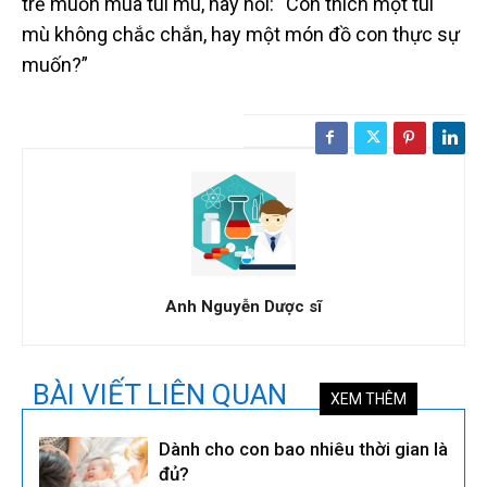
trẻ muốn mua túi mù, hãy hỏi: “Con thích một túi
mù không chắc chắn, hay một món đồ con thực sự
muốn?”
Anh Nguyễn Dược sĩ
BÀI VIẾT LIÊN QUAN
XEM THÊM
Dành cho con bao nhiêu thời gian là
đủ?