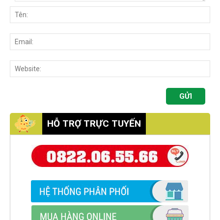
HỖ TRỢ TRỰC TUYẾN