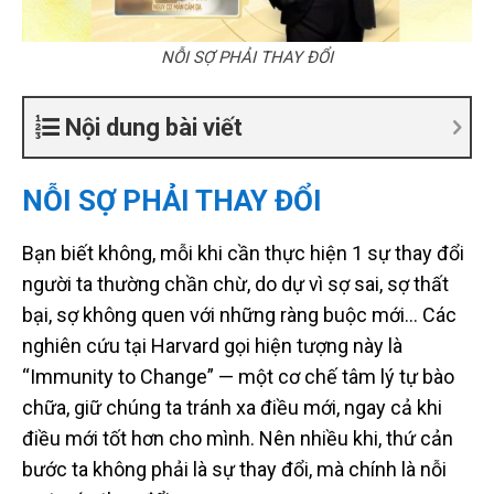
NỖI SỢ PHẢI THAY ĐỔI
Nội dung bài viết
NỖI SỢ PHẢI THAY ĐỔI
Bạn biết không, mỗi khi cần thực hiện 1 sự thay đổi
người ta thường chần chừ, do dự vì sợ sai, sợ thất
bại, sợ không quen với những ràng buộc mới… Các
nghiên cứu tại Harvard gọi hiện tượng này là
“Immunity to Change” — một cơ chế tâm lý tự bào
chữa, giữ chúng ta tránh xa điều mới, ngay cả khi
điều mới tốt hơn cho mình. Nên nhiều khi, thứ cản
bước ta không phải là sự thay đổi, mà chính là nỗi