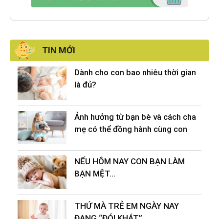
TIN MỚI
Dành cho con bao nhiêu thời gian
là đủ?
Ảnh hưởng từ bạn bè và cách cha
mẹ có thể đồng hành cùng con
NẾU HÔM NAY CON BẠN LÀM
BẠN MỆT…
THỨ MÀ TRẺ EM NGÀY NAY
ĐANG “ĐÓI KHÁT”