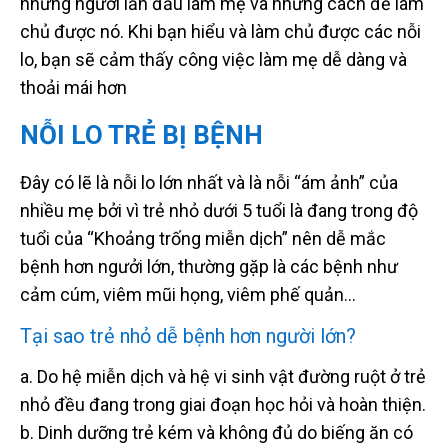
những người lần đầu làm mẹ và những cách để làm
chủ được nó. Khi bạn hiểu và làm chủ được các nỗi
lo, bạn sẽ cảm thấy công việc làm mẹ dễ dàng và
thoải mái hơn
NỖI LO TRẺ BỊ BỆNH
Đây có lẽ là nỗi lo lớn nhất và là nỗi “ám ảnh” của
nhiều mẹ bởi vì trẻ nhỏ dưới 5 tuổi là đang trong độ
tuổi của “Khoảng trống miễn dịch” nên dễ mắc
bệnh hơn ngưởi lớn, thường gặp là các bệnh như
cảm cúm, viêm mũi họng, viêm phế quản…
Tại sao trẻ nhỏ dễ bệnh hơn người lớn?
a. Do hệ miễn dịch và hệ vi sinh vật đường ruột ở trẻ
nhỏ đều đang trong giai đoạn học hỏi và hoàn thiện.
b. Dinh dưỡng trẻ kém và không đủ do biếng ăn có