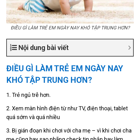
ĐIỀU GÌ LÀM TRẺ EM NGÀY NAY KHÓ TẬP TRUNG HƠN?
Nội dung bài viết
ĐIỀU GÌ LÀM TRẺ EM NGÀY NAY
KHÓ TẬP TRUNG HƠN?
1. Trẻ ngủ trễ hơn.
2. Xem màn hình điện từ như TV, điện thoại, tablet
quá sớm và quá nhiều
3. Bị gián đoạn khi chơi với cha mẹ – vì khi chơi cha
mẹ cũng hay sao nhãng check tin nhắn hay làm