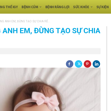
NG THỂ IGY
BỆNH CÚM
BỆNH RĂNG LỢI
SỨC KHỎE
SỰ KIỆN
NG ANH EM, ĐỪNG TẠO SỰ CHIA RẼ...
 ANH EM, ĐỪNG TẠO SỰ CHIA