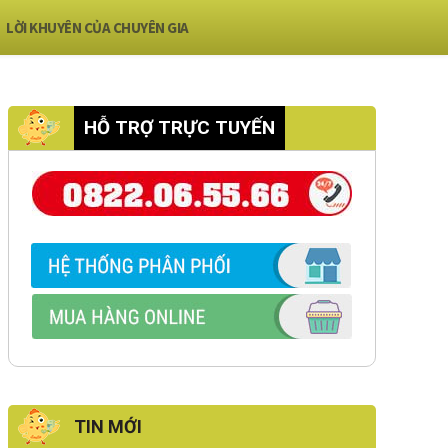
LỜI KHUYÊN CỦA CHUYÊN GIA
HỖ TRỢ TRỰC TUYẾN
TIN MỚI