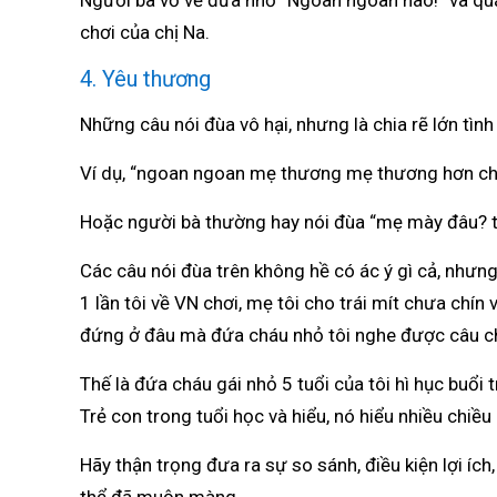
Người bà vỗ về đứa nhỏ “Ngoan ngoan nào!” và quá
chơi của chị Na.
4. Yêu thương
Những câu nói đùa vô hại, nhưng là chia rẽ lớn tìn
Ví dụ, “ngoan ngoan mẹ thương mẹ thương hơn ch
Hoặc người bà thường hay nói đùa “mẹ mày đâu? thế 
Các câu nói đùa trên không hề có ác ý gì cả, nhưn
1 lần tôi về VN chơi, mẹ tôi cho trái mít chưa chí
đứng ở đâu mà đứa cháu nhỏ tôi nghe được câu c
Thế là đứa cháu gái nhỏ 5 tuổi của tôi hì hục buổi 
Trẻ con trong tuổi học và hiểu, nó hiểu nhiều chiều
Hãy thận trọng đưa ra sự so sánh, điều kiện lợi íc