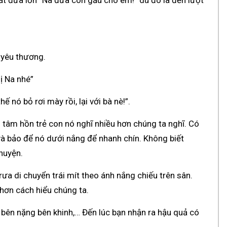
t đứa lớn “Na đưa con gấu cho em!” dù đó là đến lượt
h yêu thương.
ị Na nhé”
nó bỏ rơi mày rồi, lại với bà nè!”.
g tâm hồn trẻ con nó nghĩ nhiều hơn chúng ta nghĩ. Có
n và bảo để nó dưới nắng để nhanh chín. Không biết
huyện.
trưa di chuyển trái mít theo ánh nắng chiếu trên sân.
 hơn cách hiểu chúng ta.
h, bên nặng bên khinh,… Đến lúc bạn nhận ra hậu quả có