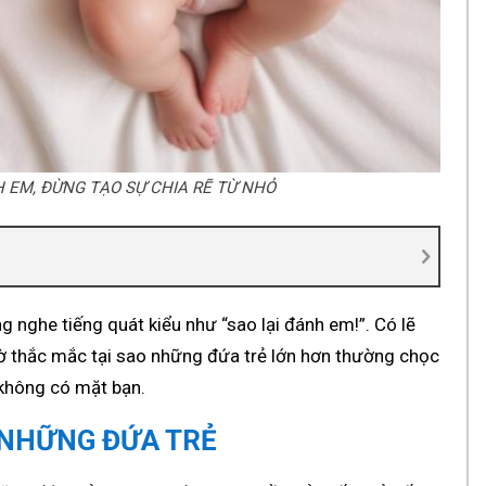
 EM, ĐỪNG TẠO SỰ CHIA RẼ TỪ NHỎ
 nghe tiếng quát kiểu như “sao lại đánh em!”. Có lẽ
giờ thắc mắc tại sao những đứa trẻ lớn hơn thường chọc
 không có mặt bạn.
 NHỮNG ĐỨA TRẺ