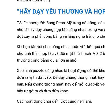
thể đã muộn màng.
“HÃY DẠY YÊU THƯƠNG VÀ HỢP
TS. Feinberg, ĐH Bang Penn, Mỹ từng nói rằng: cá
nhỏ là hãy dạy chúng hợp tác cùng nhau trong vui ch
đột xảy ra phải công bằng và lắng nghe trẻ, cho chú
Khi hợp tác vui chơi cùng nhau hoặc vì 1 kết quả 
cho tinh thần hợp tác và đối mặt thử thách. VD. 2 b
thưởng công bằng dù ai lớn ai nhỏ.
Xếp hình puzzle cùng nhau là hoạt động có thể khu
đưa ra vị trí đặt vào. Để dạy chúng thống nhất, hãy
bạn. Nếu không thống nhất, hãy để mỗi đứa xếp vào 
hãy tự gỡ ra và đưa đứa khác.
Các hoạt động chơi đến lượt cũng nên làm.