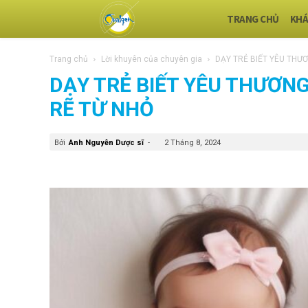
TRANG CHỦ
KHÁ
Trang chủ
Lời khuyên của chuyên gia
DẠY TRẺ BIẾT YÊU THƯƠ
DẠY TRẺ BIẾT YÊU THƯƠNG
RẼ TỪ NHỎ
Bởi
Anh Nguyễn Dược sĩ
-
2 Tháng 8, 2024