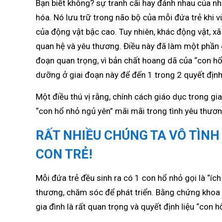
Bạn biết không? sự tranh cãi hay đánh nhau của nhữ
hóa. Nó lưu trữ trong não bộ của mỗi đứa trẻ khi vừ
của động vật bậc cao. Tuy nhiên, khác động vật, x
quan hệ và yêu thương. Điều này đã làm một phần c
đoạn quan trọng, vì bản chất hoang dã của “con hổ
dưỡng ở giai đoạn này để đến 1 trong 2 quyết định 
Một điều thú vị rằng, chính cách giáo dục trong gia
“con hổ nhỏ ngủ yên” mãi mãi trong tình yêu thươn
RẤT NHIỀU CHÚNG TA VÔ TÌNH 
CON TRẺ!
Mỗi đứa trẻ đều sinh ra có 1 con hổ nhỏ gọi là “í
thương, chăm sóc để phát triển. Bằng chứng khoa
gia đình là rất quan trọng và quyết định liệu “con 