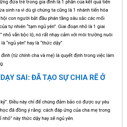
ng đứa trẻ trong gia đình là 1 phần của kết quả tiến
a sinh ra vì dù gì chúng ta cũng là 1 nhánh tiến hóa
ã hội con người bắt đầu phân tầng sâu sắc các mối
ủa tự nhiên “tạm ngủ yên”. Giai đoạn nhỏ là 1 giai
” nhỏ vẫn bộc lộ, nó rất nhạy cảm với môi trường nuôi
là “ngủ yên” hay là “thức dậy”.
 đình (từ chính cha và mẹ) là quyết định trong việc làm
g.
DẠY SAI: ĐÃ TẠO SỰ CHIA RẼ Ở
ch kỷ”. Điều này chỉ để chúng đảm bảo có được sự yêu
 học đã đồng ý rằng: cách đáp ứng của cha mẹ trong
hổ nhỏ” này thức dậy hay sẽ ngủ yên.