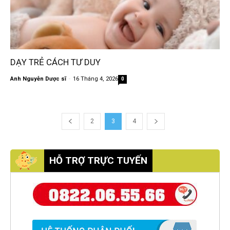
DẠY TRẺ CÁCH TƯ DUY
Anh Nguyễn Dược sĩ
-
16 Tháng 4, 2026
0
2
3
4
HỖ TRỢ TRỰC TUYẾN