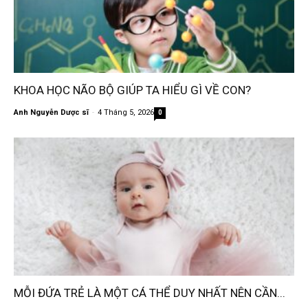
KHOA HỌC NÃO BỘ GIÚP TA HIỂU GÌ VỀ CON?
Anh Nguyễn Dược sĩ
-
4 Tháng 5, 2026
0
MỖI ĐỨA TRẺ LÀ MỘT CÁ THỂ DUY NHẤT NÊN CẦN...