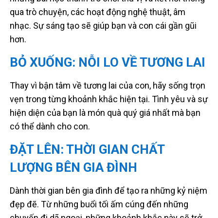
qua trò chuyện, các hoạt động nghệ thuật, âm
nhạc. Sự sáng tạo sẽ giúp bạn và con cái gần gũi
hơn.
BỎ XUỐNG: NỖI LO VỀ TƯƠNG LAI
Thay vì bận tâm về tương lai của con, hãy sống trọn
vẹn trong từng khoảnh khắc hiện tại. Tình yêu và sự
hiện diện của bạn là món quà quý giá nhất mà bạn
có thể dành cho con.
ĐẶT LÊN: THỜI GIAN CHẤT
LƯỢNG BÊN GIA ĐÌNH
Dành thời gian bên gia đình để tạo ra những kỷ niệm
đẹp đẽ. Từ những buổi tối ấm cúng đến những
chuyến đi dã ngoại, những khoảnh khắc này sẽ trở