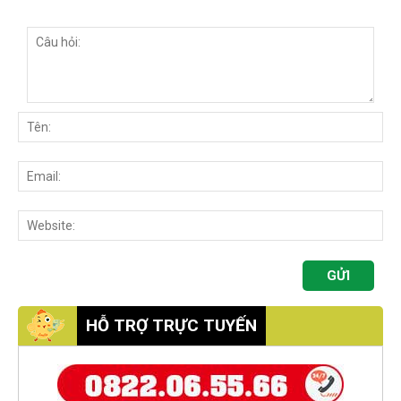
HỖ TRỢ TRỰC TUYẾN