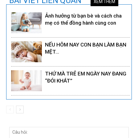
BÀI VIẾT LIÊN QUAN
XEM THÊM
Ảnh hưởng từ bạn bè và cách cha
mẹ có thể đồng hành cùng con
NẾU HÔM NAY CON BẠN LÀM BẠN
MỆT…
THỨ MÀ TRẺ EM NGÀY NAY ĐANG
“ĐÓI KHÁT”