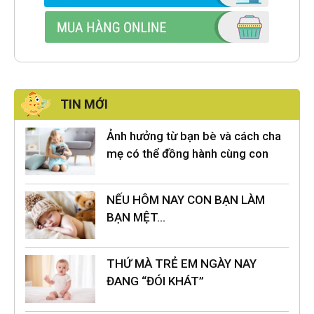
TIN MỚI
Ảnh hưởng từ bạn bè và cách cha
mẹ có thể đồng hành cùng con
NẾU HÔM NAY CON BẠN LÀM
BẠN MỆT…
THỨ MÀ TRẺ EM NGÀY NAY
ĐANG “ĐÓI KHÁT”